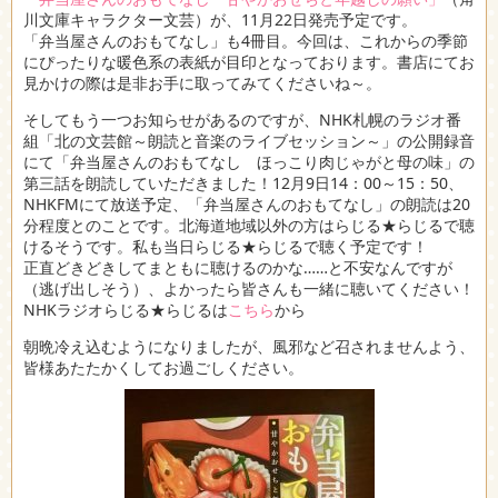
川文庫キャラクター文芸）が、11月22日発売予定です。
「弁当屋さんのおもてなし」も4冊目。今回は、これからの季節
にぴったりな暖色系の表紙が目印となっております。書店にてお
見かけの際は是非お手に取ってみてくださいね～。
そしてもう一つお知らせがあるのですが、NHK札幌のラジオ番
組「北の文芸館～朗読と音楽のライブセッション～」の公開録音
にて「弁当屋さんのおもてなし ほっこり肉じゃがと母の味」の
第三話を朗読していただきました！12月9日14：00～15：50、
NHKFMにて放送予定、「弁当屋さんのおもてなし」の朗読は20
分程度とのことです。北海道地域以外の方はらじる★らじるで聴
けるそうです。私も当日らじる★らじるで聴く予定です！
正直どきどきしてまともに聴けるのかな……と不安なんですが
（逃げ出しそう）、よかったら皆さんも一緒に聴いてください！
NHKラジオらじる★らじるは
こちら
から
朝晩冷え込むようになりましたが、風邪など召されませんよう、
皆様あたたかくしてお過ごしください。