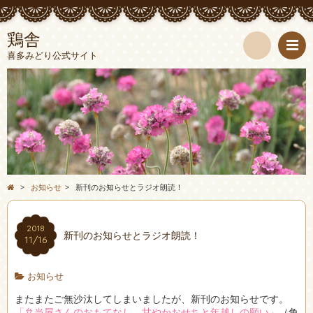
鶏舎
喜多みどり公式サイト
検
索
>
お知らせ
>
新刊のお知らせとラジオ朗読！
2018
新刊のお知らせとラジオ朗読！
11/16
お知らせ
またまたご無沙汰してしまいましたが、新刊のお知らせです。
「弁当屋さんのおもてなし 甘やかおせちと年越しの願い」
（角