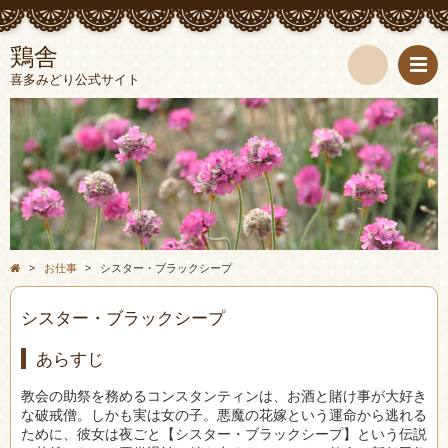
鶏舎
喜多みどり公式サイト
検
索
>
お仕事
>
シスター・ブラックシープ
シスター・ブラックシープ
あらすじ
教会の助祭を務めるコンスタンティンは、お酒と賭け事が大好き
な破戒僧。しかも実は女の子。悪魔の花嫁という運命から逃れる
ために、彼女は夜ごと【シスター・ブラックシープ】という伝説