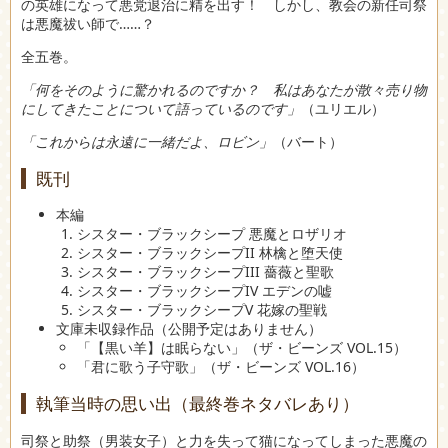
の英雄になって悪党退治に精を出す！ しかし、教会の新任司祭
は悪魔祓い師で……？
全五巻。
「何をそのように驚かれるのですか？ 私はあなたが散々売り物
にしてきたことについて語っているのです」
（ユリエル）
「これからは永遠に一緒だよ、ロビン」
（バート）
既刊
本編
シスター・ブラックシープ 悪魔とロザリオ
シスター・ブラックシープII 林檎と堕天使
シスター・ブラックシープIII 薔薇と聖歌
シスター・ブラックシープIV エデンの嘘
シスター・ブラックシープV 花嫁の聖戦
文庫未収録作品（公開予定はありません）
「【黒い羊】は眠らない」（ザ・ビーンズ VOL.15）
「君に歌う子守歌」（ザ・ビーンズ VOL.16）
執筆当時の思い出（最終巻ネタバレあり）
司祭と助祭（男装女子）と力を失って猫になってしまった悪魔の