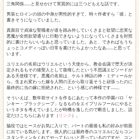
三角関係……と見せかけて実質的には三つどもえな話です。
男装ヒロインの頭の中身が男性的すぎて、時々作者すら「彼」と
書きそうになっていました。
真面目で貞淑な聖職者が道を踏み外していくさまと欲望に忠実な
悪魔が全然欲望通りに行動できないようになっていくさまを対照
的に書けたらいいなあと思っていました。あと、できればもうち
ょっとコメディっぽい日常を書けたらよかったなあ……と思って
います。
ユリエルの名前はウリエルという天使から。教会会議で堕天が決
定されるもその後聖人として復権したという不思議エピソードが
ある天使様です。悪魔の名前は、ケルト神話の神・ミディールか
ら。生まれ変わった嫁を人間の王から取り返そうと頑張ったのに
最終的に当の嫁に拒絶された、という感じの神様です……。
そういえば、数年前サイトを作るにあたって本作の学園パロ「ヤ
ンキー・ブラックシープ」なるものをエイプリルフールにやると
いうネタを考えていましたが時機を逸したので断念しました。設
定だけこちらにあります（
リンク
）。
脇役ではヒースがお気に入りで、バートの最後も私の好みが前面
に出ている気がします。個人的には最終巻のユリエルにならコン
スタンティンをくれてやってもいいと思っているのですが、コン