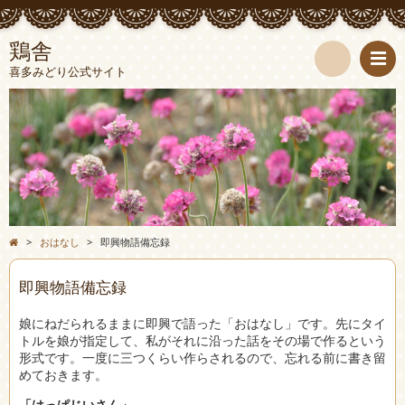
鶏舎
喜多みどり公式サイト
検
索
>
おはなし
>
即興物語備忘録
即興物語備忘録
娘にねだられるままに即興で語った「おはなし」です。先にタイ
トルを娘が指定して、私がそれに沿った話をその場で作るという
形式です。一度に三つくらい作らされるので、忘れる前に書き留
めておきます。
「はっぱじいさん」