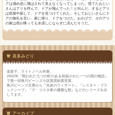
アは溜め息に飛ばされて見えなくなってしまった。慌てたおじい
さんはアリを呼んで、ドアが飛んでった！と叫んだ。するとアリ
は部屋中探して、ドアを見つけてくれた。そしておじいさんにド
アの御礼を言い、家に帰り、ドアをつけた。おかげで、そのアリ
の家は雨が降っても水浸しにならずに済んだそうだ。
喜多みどり
道産子。ライトノベル作家。
2002年『呪われた七つの町のある祝福された一つの国の物語』
で第一回角川ビーンズ小説賞奨励賞受賞。
角川ビーンズ文庫から『光炎のウィザード』『シスター・ブラ
ックシープ』『デ・コスタ家の優雅な獣』などのシリーズを出
してます。
アーカイブ