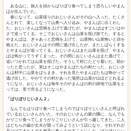
ある山に、旅人を頭からばりぼり食べてしまう恐ろしいやまん
ばが住んでいた。
春になって、山菜採りのおじいさんがその山へ入った。たくさ
んとれて、楽しくなって山奥へ入り込み、やまんばに出くわし
た。おじいさんは悲鳴を上げて逃げたが、やまんばはすごいはや
さで追ってくる。そこでおじいさんは山菜を投げ捨てた。すると
やまんばは、ぎゃあっと悲鳴を上げて、山菜怖い山菜怖いと頭を
抱えた。おじいさんはその間に逃げ出したが、またしばらくする
とやまんばが追ってくる。おじいさんはまた山菜を投げ、やまん
ばは怖がってうずくまった。その間におじいさんはまた逃げて、
追いつかれては山菜を投げた。そうして村にたどり着いた。助か
ったと思ったが、実はそこはやまんばたちの村だった。おじいさ
んは村中に山菜をばらまき、それを見たやまんばたちは怖がって
逃げ出した。やがてその村があった場所は山菜が山ほどとれるよ
うになり、おじいさんは毎年そのやまんばの村の跡地で山菜をと
っては、里で売るようになった。
「ばりぼりじいさん２」
なんでもばりぼり食べてしまうのでばりぼりじいさんと呼ばれ
ているおじいさんがいた。そのおじいさんの家の隣に、なんでも
がりごり食べてしまうがりごりじいさんが引っ越してきた。二人
はどちらの歯が丈夫が競ってみようという話になり、それぞれが
見つけてきたものを相手に食べさせることにした。ばりぼりじい