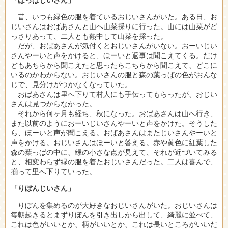
昔、いつも緑色の服を着ているおじいさんがいた。ある日、お
じいさんはおばあさんと山へ山菜採りに行った。山には山菜がど
っさりあって、二人とも熱中して山菜を採った。
だが、おばあさんが気付くとおじいさんがいない。おーいじい
さんやーいと声をかけると、ほーいと返事は聞こえてくる。だけ
どもあちらから聞こえたと思ったらこちらから聞こえて、どこに
いるのかわからない。おじいさんの服と森の葉っぱの色がおんな
じで、見分けがつかなくなっていた。
おばあさんは里へ下りて村人にも手伝ってもらったが、おじい
さんは見つからなかった。
それから何ヶ月も経ち、秋になった。おばあさんは山へ行き、
また以前のようにおーいじいさんやーいと声をかけた。そうした
ら、ほーいと声が聞こえる。おばあさんはまたじいさんやーいと
声をかける。おじいさんはほーいと答える。赤や黄色に紅葉した
森の葉っぱの中に、緑の小さな点が見えて、それが近づいてみる
と、相変わらず緑の服を着たおじいさんだった。二人は喜んで、
揃って里へ下りていった。
「りぼんじいさん」
りぼんを集めるのが大好きなおじいさんがいた。おじいさんは
毎朝起きるとまずりぼんを引き出しから出して、綺麗に並べて、
これは色がいいとか、柄がいいとか、これは長いところがいいだ