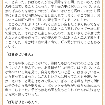
ん！と言った。おばあさんが壺を掃除をする間、おじいさんは壺
の外に出ていることになった。早く壺の中に戻りたいおじいさん
はおばあさんを急かすのだが、壺の中はひどく汚れていたから掃
除にもまだまだ時間がかかると言われてしまう。そこで翌日、お
じいさんは町へ行って新しい壺を買ってくることにした。
ところが久しぶりに町へ行くと新しい店もたくさんあってなか
なか楽しい。そこで翌日は、おばあさんも連れていって一緒に町
で過ごした。それがまた楽しかったので、おじいさんは今度は大
きな大きな壺を作って、その壺の中でおばあさんと二人で暮らす
ことにした。今は時々壺の外に出て、町へ遊びに行くこともある
という。
「はさみじいさん」
とても年取ったかにがいて、漁師たちはそのかにのことをはさ
みじいさんと呼んでいた。ある日子どもが来て、はさみじいさん
が食べている魚を見て、自分も食べたいと思い、はさみじいさん
から奪ってしまった。はさみじいさんは怒ってこどもを追いか
け、えいやっと足をはさみで挟んで、ぎゃっと悲鳴を上げて倒れ
たその子から魚を取り返し、ポケットから転がり落ちたあめ玉も
奪ってしまった。子どもはあめ玉も魚もとられてわんわん泣きな
がら家へ帰っていった。
「ばりぼりじいさん１」