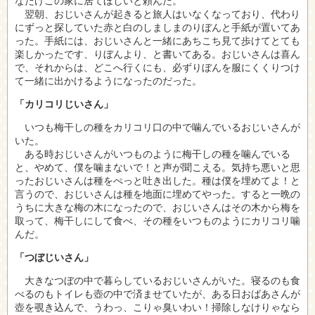
なだけこの家に居てほしいと頼んだ。
翌朝、おじいさんが起きると旅人はいなくなっており、代わり
にずっと探していた赤と白のしましまのりぼんと手紙が置いてあ
った。手紙には、おじいさんと一緒にあちこち見て歩けてとても
楽しかったです、りぼんより、と書いてある。おじいさんは喜ん
で、それからは、どこへ行くにも、必ずりぼんを服にくくりつけ
て一緒に出かけるようになったのだった。
「カリコリじいさん」
いつも梅干しの種をカリコリ口の中で噛んでいるおじいさんが
いた。
ある時おじいさんがいつものように梅干しの種を噛んでいる
と、やめて、僕を噛まないで！と声が聞こえる。気持ち悪いと思
ったおじいさんは種をぺっと吐き出した。種は僕を埋めてよ！と
言うので、おじいさんは種を地面に埋めてやった。すると一晩の
うちに大きな梅の木になったので、おじいさんはその木から梅を
取って、梅干しにして食べ、その種をいつものようにカリコリ噛
んだ。
「つぼじいさん」
大きなつぼの中で暮らしているおじいさんがいた。寝るのも食
べるのもトイレも壺の中で済ませていたが、ある日おばあさんが
壺を覗き込んで、うわっ、こりゃ臭いわい！掃除しなけりゃなら