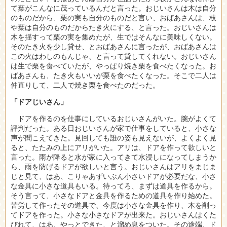
て葉がこんなに茂っているんだと言った。おじいさんは木は自分
のものだから、栗の実も自分のものだと言い、おばあさんは、枝
や葉は自分のものだからたき火にする、と言った。おじいさんは
木を揺すって栗の実を集めたが、生ではそんなに美味しくない。
そのたき火を少し貸せ、とおばあさんに言ったが、おばあさんは
この火はわしのもんじゃ、と言って貸してくれない。おじいさん
は生で栗を食べていたが、やっぱり焼き栗を食べたくなった。お
ばあさんも、たき火もいいが栗を食べたくなった。そこで二人は
仲直りして、二人で焼き栗を食べたのだった。
「ドアじいさん」
ドアを作るのを仕事にしているおじいさんがいた。腕がよくて
評判だった。ある日おじいさんが家で仕事をしていると、小さな
声が聞こえてきた。見回しても誰の姿も見えないが、よくよく見
ると、たたみの上にアリがいた。アリは、ドアを作って欲しいと
言った。雨が降ると水が家に入ってきて水浸しになってしまうか
ら、雨を防げるドアが欲しいと言う。おじいさんはアリをまじま
じと見て、はあ、こりゃあずいぶん小さいドアが必要だな、小さ
な金具に小さな道具もいる。待ってろ、まずは道具を作るから。
そう言って、小さなドアと金具を作るための道具を作り始めた。
苦労して作ったその道具で、今度は小さな金具を作り、木を削っ
てドアを作った。小さな小さなドアが出来た。おじいさんはくた
びれて、はあ、やっとできた、と溜め息をついた。その途端、ド