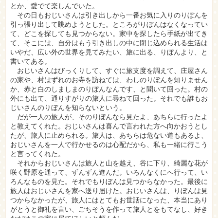
とか、愛でて楽しんでいた。
その日もおじいさんは引き出しから一番お気に入りのりぼんを
引っ張り出して眺めようとした。ところがりぼんはなくなってい
て、どこを探しても見つからない。家中を探したら手紙が出てき
て、そこには、自分はもう引き出しの中に閉じ込められる生活は
いやだ、広い外の世界を見てみたい、旅に出る、りぼんより、と
書いてある。
おじいさんはびっくりして、すぐに旅支度を調えて、庄屋さん
の家や、村はずれのお寺を訪ねては、わしのりぼんを知りません
か、赤と白のしましまのりぼんなんです、と聞いて回った。村の
外にも出て、通りすがりの旅人に尋ねて回った。それでも誰もお
じいさんのりぼんを知らないという。
だが一人の旅人が、そのりぼんなら見たよ、あちらに行ったよ
と教えてくれた。おじいさんは喜んで言われた方へ向かおうとし
たが、旅人に止められる。旅人は、あちらは危ない道もあるよ、
おじいさんを一人で行かせるのは心配だから、私も一緒に行こう
と言ってくれた。
それからおじいさんは旅人と山を越え、谷に下り、綺麗な花が
咲く野原を通って、ずんずん進んだ。いろんなくにへ行って、い
ろんなものを見た。それでもりぼんは見つからなかった。最後に
旅人はおじいさんを家へ送り届けた。おじいさんは、りぼんは見
つからなかったが、旅人にはとてもお世話になった、本当にあり
がとうと御礼を言い、ごちそうを作って旅人とをもてなし、好き