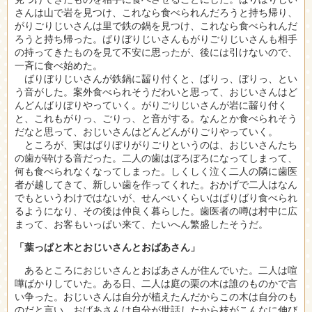
さんは山で岩を見つけ、これなら食べられんだろうと持ち帰り、
がりごりじいさんは里で鉄の鍋を見つけ、これなら食べられんだ
ろうと持ち帰った。ばりぼりじいさんもがりごりじいさんも相手
の持ってきたものを見て不安に思ったが、後には引けないので、
一斉に食べ始めた。
ばりぼりじいさんが鉄鍋に齧り付くと、ばりっ、ぼりっ、とい
う音がした。案外食べられそうだわいと思って、おじいさんはど
んどんばりぼりやっていく。がりごりじいさんが岩に齧り付く
と、これもがりっ、ごりっ、と音がする。なんとか食べられそう
だなと思って、おじいさんはどんどんがりごりやっていく。
ところが、実はばりぼりがりごりというのは、おじいさんたち
の歯が砕ける音だった。二人の歯はぼろぼろになってしまって、
何も食べられなくなってしまった。しくしく泣く二人の隣に歯医
者が越してきて、新しい歯を作ってくれた。おかげで二人はなん
でもというわけではないが、せんべいくらいはばりばり食べられ
るようになり、その後は仲良く暮らした。歯医者の噂は村中に広
まって、お客もいっぱい来て、たいへん繁盛したそうだ。
「葉っぱと木とおじいさんとおばあさん」
あるところにおじいさんとおばあさんが住んでいた。二人は喧
嘩ばかりしていた。ある日、二人は庭の栗の木は誰のものかで言
い争った。おじいさんは自分が植えたんだからこの木は自分のも
のだと言い、おばあさんは自分が世話したから枝がこんなに伸び