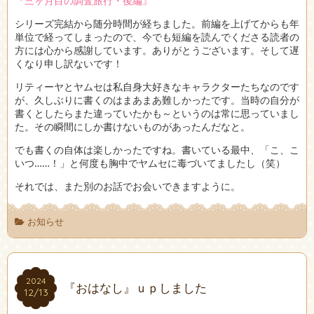
『三ヶ月目の調査旅行・後編』
シリーズ完結から随分時間が経ちました。前編を上げてからも年
単位で経ってしまったので、今でも短編を読んでくださる読者の
方には心から感謝しています。ありがとうございます。そして遅
くなり申し訳ないです！
リティーヤとヤムセは私自身大好きなキャラクターたちなのです
が、久しぶりに書くのはまあまあ難しかったです。当時の自分が
書くとしたらまた違っていたかも～というのは常に思っていまし
た。その瞬間にしか書けないものがあったんだなと。
でも書くの自体は楽しかったですね。書いている最中、「こ、こ
いつ……！」と何度も胸中でヤムセに毒づいてましたし（笑）
それでは、また別のお話でお会いできますように。
お知らせ
2024
2024
『おはなし』ｕｐしました
12/13
12/13