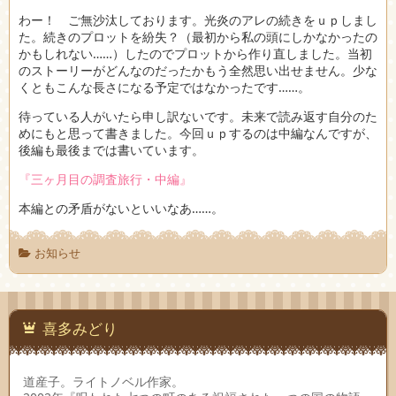
わー！ ご無沙汰しております。光炎のアレの続きをｕｐしまし
た。続きのプロットを紛失？（最初から私の頭にしかなかったの
かもしれない……）したのでプロットから作り直しました。当初
のストーリーがどんなのだったかもう全然思い出せません。少な
くともこんな長さになる予定ではなかったです……。
待っている人がいたら申し訳ないです。未来で読み返す自分のた
めにもと思って書きました。今回ｕｐするのは中編なんですが、
後編も最後までは書いています。
『三ヶ月目の調査旅行・中編』
本編との矛盾がないといいなあ……。
お知らせ
喜多みどり
道産子。ライトノベル作家。