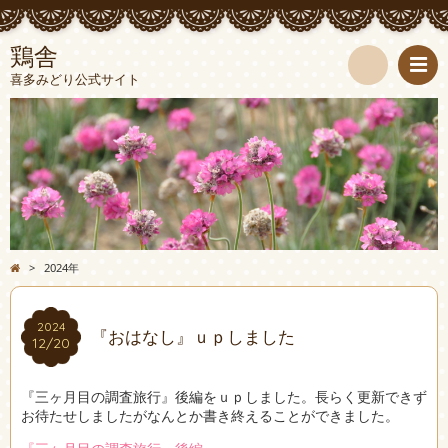
鶏舎
喜多みどり公式サイト
検
索
>
2024年
2024
2024
『おはなし』ｕｐしました
12/20
12/20
『三ヶ月目の調査旅行』後編をｕｐしました。長らく更新できず
お待たせしましたがなんとか書き終えることができました。