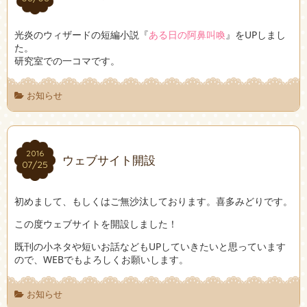
光炎のウィザードの短編小説『
ある日の阿鼻叫喚
』をUPしまし
た。
研究室での一コマです。
お知らせ
2016
2016
ウェブサイト開設
07/25
07/25
初めまして、もしくはご無沙汰しております。喜多みどりです。
この度ウェブサイトを開設しました！
既刊の小ネタや短いお話などもUPしていきたいと思っています
ので、WEBでもよろしくお願いします。
お知らせ