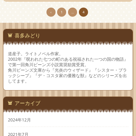
‹
1
…
4
喜多みどり
道産子。ライトノベル作家。
2002年『呪われた七つの町のある祝福された一つの国の物語』
で第一回角川ビーンズ小説賞奨励賞受賞。
角川ビーンズ文庫から『光炎のウィザード』『シスター・ブラ
ックシープ』『デ・コスタ家の優雅な獣』などのシリーズを出
してます。
アーカイブ
2024年12月
2021年7月