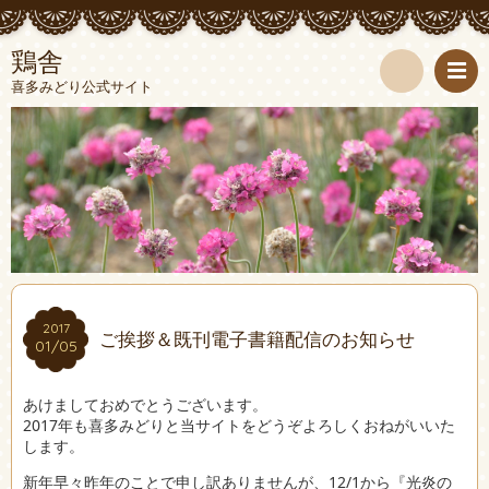
鶏舎
喜多みどり公式サイト
検
索
2017
2017
ご挨拶＆既刊電子書籍配信のお知らせ
01/05
01/05
あけましておめでとうございます。
2017年も喜多みどりと当サイトをどうぞよろしくおねがいいた
します。
新年早々昨年のことで申し訳ありませんが、12/1から『光炎の